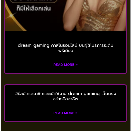
dream gaming คาสิโนออนไลน์ บนผู้ให้บริการระดับ
พรีเมียม
READ MORE »
วิธีสมัครสมาชิกและเข้าใช้งาน dream gaming เว็บตรง
อย่างมืออาชีพ
READ MORE »