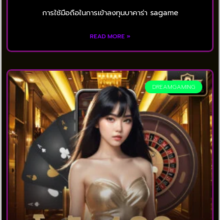
การใช้มือถือในการเข้าลงทุนบาคาร่า sagame
READ MORE »
DREAMGAMING