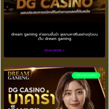
dream gaming ค่ายเกมชั้นนำ ลุยเกมคาสิโนอย่างจุใจบน
เว็บ dream gaming
READ MORE »
DREAMGAMING