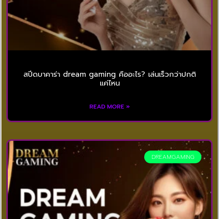
สปีดบาคาร่า dream gaming คืออะไร? เล่นเร็วกว่าปกติ
แค่ไหน
READ MORE »
DREAMGAMING