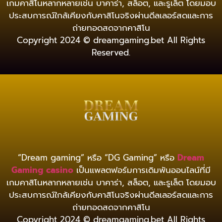
เกมคาสิโนหลากหลายเช่น บาคาร่า, สล็อต, และรูเล็ต โดยมอบ
ประสบการณ์ใกล้เคียงกับคาสิโนจริงผ่านดีลเลอร์สดและการ
ถ่ายทอดสดจากคาสิโน
Copyright 2024 © dreamgaming.bet All Rights
Reserved.
“Dream gaming” หรือ “DG Gaming” หรือ
Dream
Gaming casino
เป็นแพลตฟอร์มการเดิมพันออนไลน์ที่มี
เกมคาสิโนหลากหลายเช่น บาคาร่า, สล็อต, และรูเล็ต โดยมอบ
ประสบการณ์ใกล้เคียงกับคาสิโนจริงผ่านดีลเลอร์สดและการ
ถ่ายทอดสดจากคาสิโน
Copyright 2024 © dreamgaming.bet All Rights