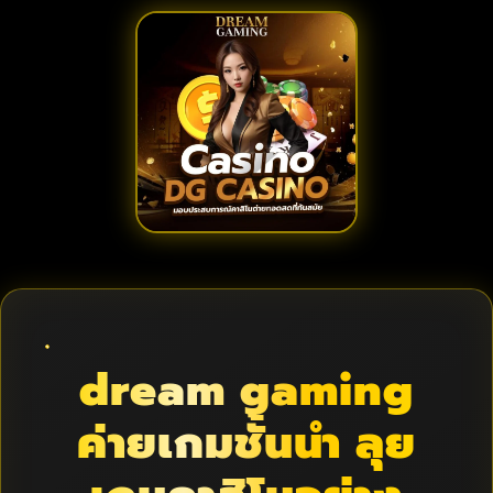
dream gaming
ค่ายเกมชั้นนำ ลุย