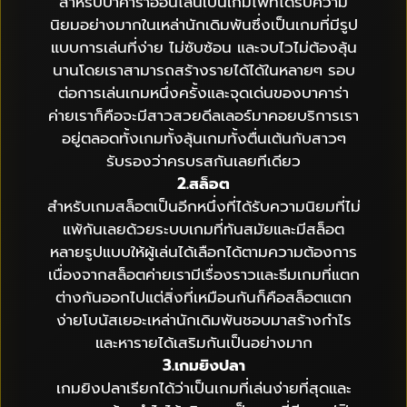
สำหรับบาคาร่าออนไลน์เป็นเกมไพ่ที่ได้รับความ
นิยมอย่างมากในเหล่านักเดิมพันซึ่งเป็นเกมที่มีรูป
แบบการเล่นที่ง่าย ไม่ซับซ้อน และจบไวไม่ต้องลุ้น
นานโดยเราสามารถสร้างรายได้ได้ในหลายๆ รอบ
ต่อการเล่นเกมหนึ่งครั้งและจุดเด่นของบาคาร่า
ค่ายเราก็คือจะมีสาวสวยดีลเลอร์มาคอยบริการเรา
อยู่ตลอดทั้งเกมทั้งลุ้นเกมทั้งตื่นเต้นกับสาวๆ
รับรองว่าครบรสกันเลยทีเดียว
2.สล็อต
สำหรับเกมสล็อตเป็นอีกหนึ่งที่ได้รับความนิยมที่ไม่
แพ้กันเลยด้วยระบบเกมที่ทันสมัยและมีสล็อต
หลายรูปแบบให้ผู้เล่นได้เลือกได้ตามความต้องการ
เนื่องจากสล็อตค่ายเรามีเรื่องราวและธีมเกมที่แตก
ต่างกันออกไปแต่สิ่งที่เหมือนกันก็คือสล็อตแตก
ง่ายโบนัสเยอะเหล่านักเดิมพันชอบมาสร้างกำไร
และหารายได้เสริมกันเป็นอย่างมาก
3.เกมยิงปลา
เกมยิงปลาเรียกได้ว่าเป็นเกมที่เล่นง่ายที่สุดและ