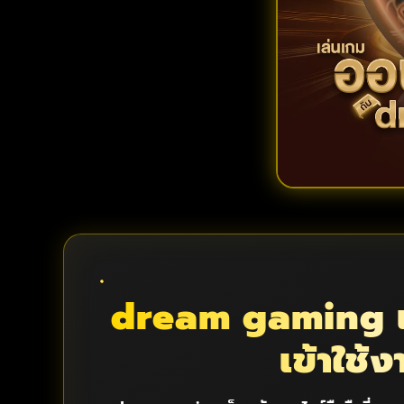
dream gaming เว
เข้าใช้