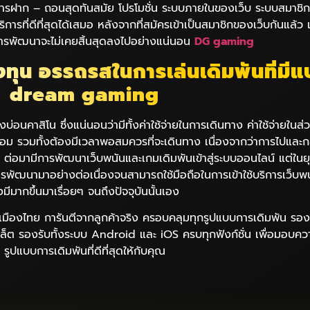
การฝาก – ถอนสุดทันสมัย โปรโมชั่น ระบบภายในของเว็บ ระบบสมาชิก
ิการที่ดีที่สุดได้เสมอ หลังจากที่สมัครเข้าเป็นสมาชิกของเว็บกันแล้
ารพัฒนาจะไม่เคยสิ้นสุดลงไปอย่างแน่นอน
DG gaming
งทุน อรรถรสในการเล่นเดิมพันที่มีแบ
dream gaming
่อนคาสิโน ซึ่งแน่นอนว่ามีทั้งค่าใช้จ่ายในการเดินทาง ค่าใช้จ่ายในส
พร้อม รวมทั้งต้องมีเวลาพอสมควรที่จะเดินทาง เนื่องจากว่าการไปและ
าไหร่ ต่อมามีการพัฒนาเว็บพนันและเกมเดิมพันเข้าสู่ระบบออนไลน์ แต่ใ
ีการพัฒนามาอย่างต่อเนื่องจนสามารถใช้มือถือในการเข้าใช้บริการเว็บ
งมีมากขึ้นมาเรื่อยๆ จนถึงปัจจุบันนั้นเอง
ดในเมืองไทย การันตีจากลูกค้าจริง ครอบคลุมทุกรูปแบบการเดิมพัน ร
ท็บเล็ต รองรับทั้งระบบ Android และ iOS ครบทุกฟังก์ชั่น เพื่อมอ
รูปแบบการเดิมพันที่ดีที่สุดให้กับคุณ