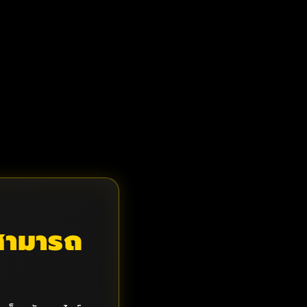
สามารถ