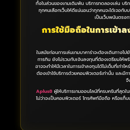
ทั้งในส่วนของเกมเดิมพัน บริการทดลองเล่น บริ
ทุกคนเลือกเว็บให้ดีแน่นอนว่าทุกคนจะได้เจอกับบร
เป็นเว็บพนันตรงก
การใช้มือถือในการเข้าล
ในสมัยก่อนการเล่นเกมบาคาร่าจะต้องเดินทางไปยังบ
การกิน ยังไม่รวมกับเงินลงทุนที่ต้องเตรียมให้
อาจจะทำให้มีเวลาในการเข้าลงทุนได้ไม่เต็มที่เท่
ต้องเข้าใช้บริการด้วยคอมพิวเตอร์เท่านั้น และม
จึ
Aplus8
ผู้ให้บริการเกมออนไลน์ที่ครบครันที่สุ
ไม่ว่าจะเป็นคอมพิวเตอร์ โทรศัพท์มือถือ หรือแ