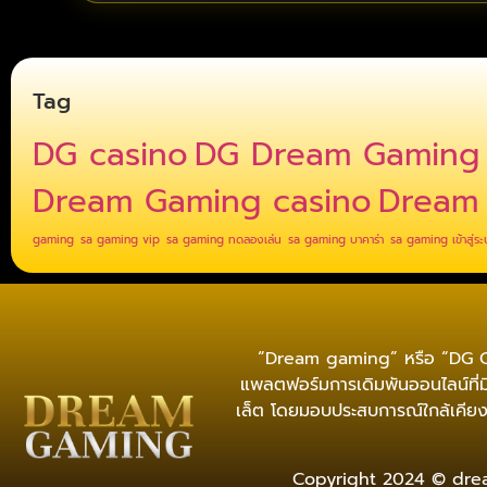
Tag
DG casino
DG Dream Gaming
Dream Gaming casino
Dream
gaming
sa gaming vip
sa gaming ทดลองเล่น
sa gaming บาคาร่า
sa gaming เข้าสู่ร
“Dream gaming” หรือ “DG 
แพลตฟอร์มการเดิมพันออนไลน์ที่ม
เล็ต โดยมอบประสบการณ์ใกล้เคียง
Copyright 2024 © drea