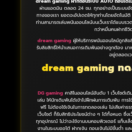
dream gaming ฝากถอนระบบ AUTO ถอนได้ไม่อ
ผ่านแอดมิน ตลอด 24 ชม. ทุกอย่างเป็นระบบอัต
ทางของเรา ยอดจะอัปเดตให้ทุกท่านโดยอัตโนมัติ
ท่านสามารถเล่นพนันออนไลน์บนเว็บเราได้แบบรวดเร
กว่าหมื่นคนฝากชีวิต
dream gaming
ผู้ให้บริการพนันออนไลน์ถูกลิข
รับลิขสิทธิ์ให้นำเสนอการเดิมพันอย่างถูกต้อง ม
อยู่ตลอดเว
dream gaming ทดล
DG gaming
คาสิโนออนไลน์อันดับ 1 เว็บไซต์เด
เล่น ให้นักเดิมพันได้เข้าไปฝึกฝนการเดิมพัน กา
ฟรี ไม่ต้องใช้เงินในการทดลองเล่น ไม่เสียค่าธ
เว็บไซต์ ก็รับสิทธิประโยชน์ต่าง ๆ ได้ทั้งหมด ซึ
ทุกอุปกรณ์ ไม่ว่าจะใช้งานบนคอมพิวเตอร์ แท็บเล็
งานในระบบออโต้ ฝากเงิน ถอนเงินไม่มีขั้นต่ำ แล