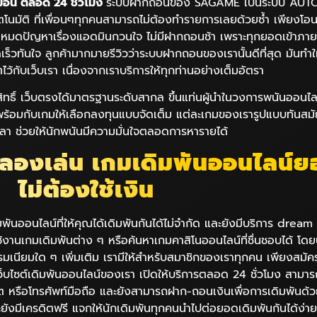
ั้น ตลอด 24 ชั่วโมง
ระบบฝากถอนของ SAGAME เป็นระบบ AUTO ฝ
โนมัติ ที่เพื่อนๆทุกคนสามารถไม่ต้องทำรายการเลยด้วยซ้ำ เพียงโอ
 หมดปัญหาเรื่องแอดมินกวนใจ ไม่มีฝากถอนช้า เพราะทุกยอดเข้าภายใ
็วทันใจ ลูกค้ามากมายรีวิวว่าระบบฝากถอนของเรานั้นดีที่สุด มันทำ
ไว้กับเว็บเรา เนื่องจากเราบริการให้ทุกท่านอย่างเต็มอัตรา
สิทธิ์ เว็บตรงได้มาตรฐานระดับสากล ขึ้นแท่นผู้นำในวงการพนันออนไลน์
าพร้อมกับเกมให้เลือกลงทุนแบบจัดเต็ม แต่ละเกมของเรารูปแบบทันสมัย
ลา ช่วยให้นักพนันมีความมั่นใจตลอดการหารายได้
องเล่น เกมเดิมพันออนไลน์ย
ไม่ต้องใช้เงิน
ิมพันออนไลน์ที่ให้คุณได้เดิมพันกันได้ไม่จำกัด และยังมีบริการ d
รใช้งานเกมเดิมพันต่าง ๆ หรือค้นหาเกมคาสิโนออนไลน์ที่ชื่นชอบได้ โ
รรมเนียมใด ๆ เพิ่มเติม เรามีให้สำหรับสมาชิกของเราทุกคน เพียงสมั
่งเว็บไซต์เดิมพันออนไลน์ของเรา เปิดให้บริการตลอด 24 ชั่วโมง สามาร
ต หรือโทรศัพท์มือถือ และยังสามารถฝาก-ถอนเงินเพื่อการเดิมพันด้วยเ
ะยังมีเครดิตฟรี แจกให้นักเดิมพันทุกคนนำไปต่อยอดเดิมพันกันได้ง่าย