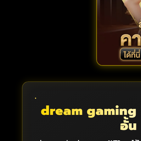
dream gaming 
อั้