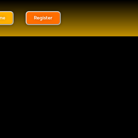
Register
me