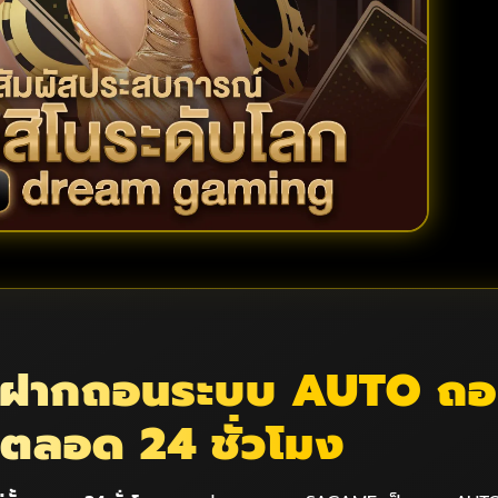
ฝากถอนระบบ AUTO ถอนไ
น ตลอด 24 ชั่วโมง