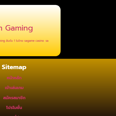
m Gaming
ming อันดับ 1 ในไทย sagame casino
sa
Sitemap
หน้าหลัก
เข้าเล่นเกม
สมัครสมาชิก
โปรโมชั่น