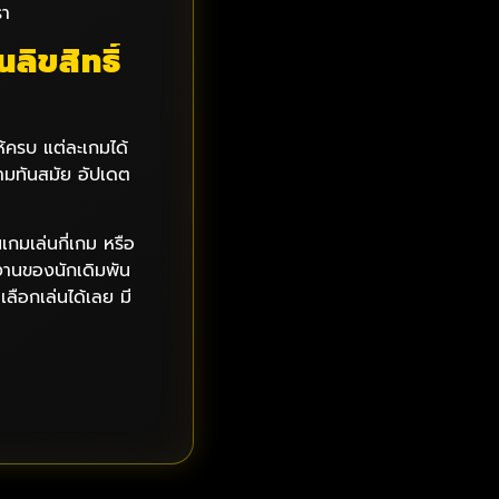
รา
ิขสิทธิ์
้ครบ แต่ละเกมได้
ามทันสมัย อัปเดต
เกมเล่นกี่เกม หรือ
้งานของนักเดิมพัน
ลือกเล่นได้เลย มี