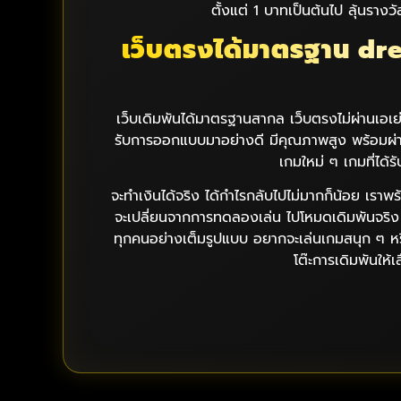
ตั้งแต่ 1 บาทเป็นต้นไป ลุ้นรางว
เว็บตรงได้มาตรฐาน dre
เว็บเดิมพันได้มาตรฐานสากล เว็บตรงไม่ผ่านเอเ
รับการออกแบบมาอย่างดี มีคุณภาพสูง พร้อมผ่าน
เกมใหม่ ๆ เกมที่ได้
จะทำเงินได้จริง ได้กำไรกลับไปไม่มากก็น้อย เราพ
จะเปลี่ยนจากการทดลองเล่น ไปโหมดเดิมพันจริง ก
ทุกคนอย่างเต็มรูปแบบ อยากจะเล่นเกมสนุก ๆ หรื
โต๊ะการเดิมพันให