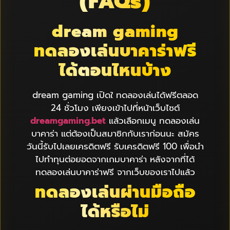
(FAQs)
dream gaming
ทดลองเล่นบาคาร่าฟรี
ได้ตอนไหนบ้าง
dream gaming เปิดใ ทดลองเล่นได้ฟรีตลอด
24 ชั่วโมง เพียงเข้าไปที่หน้าเว็บไซต์
dreamgaming.bet
แล้วเลือกเมนู ทดลองเล่น
บาคาร่า แต่ต้องเป็นสมาชิกกับเราก่อนนะ สมัคร
วันนี้รับไปเลยเครดิตฟรี รับเครดิตฟรี 100 เพื่อนำ
ไปทำทุนต่อยอดจากเกมบาคาร่า หลังจากที่ได้
ทดลองเล่นบาคาร่าฟรี จากเว็บของเราไปแล้ว
ทดลองเล่นผ่านมือถือ
ได้หรือไม่