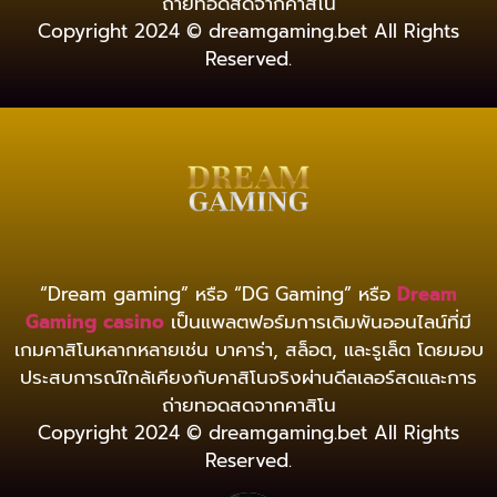
ถ่ายทอดสดจากคาสิโน
Copyright 2024 © dreamgaming.bet All Rights
Reserved.
“Dream gaming” หรือ “DG Gaming” หรือ
Dream
Gaming casino
เป็นแพลตฟอร์มการเดิมพันออนไลน์ที่มี
เกมคาสิโนหลากหลายเช่น บาคาร่า, สล็อต, และรูเล็ต โดยมอบ
ประสบการณ์ใกล้เคียงกับคาสิโนจริงผ่านดีลเลอร์สดและการ
ถ่ายทอดสดจากคาสิโน
Copyright 2024 © dreamgaming.bet All Rights
Reserved.