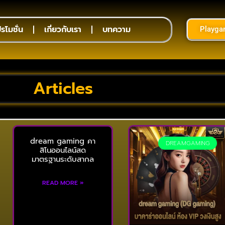
รโมชั่น
เกี่ยวกับเรา
บทความ
Playga
Articles
dream gaming คา
DREAMGAMING
สิโนออนไลน์สด
มาตรฐานระดับสากล
READ MORE »