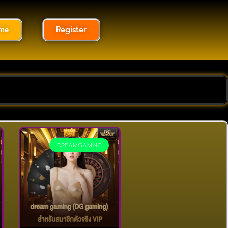
Register
me
DREAMGAMING