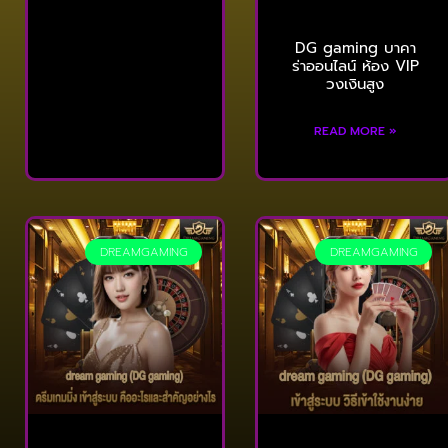
DG gaming บาคา
ร่าออนไลน์ ห้อง VIP
วงเงินสูง
READ MORE »
DREAMGAMING
DREAMGAMING