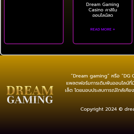
Dream Gaming
Casino คาสิโน
ออนไลน์สด
READ MORE »
“Dream gaming” หรือ “DG 
แพลตฟอร์มการเดิมพันออนไลน์ที่ม
เล็ต โดยมอบประสบการณ์ใกล้เคียง
Copyright 2024 © drea