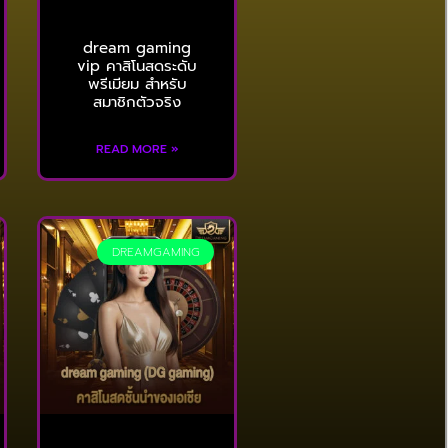
dream gaming
vip คาสิโนสดระดับ
พรีเมียม สำหรับ
สมาชิกตัวจริง
READ MORE »
DREAMGAMING